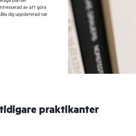
lediga platser
 intresserad av att göra
hålla dig uppdaterad när
 tidigare praktikanter