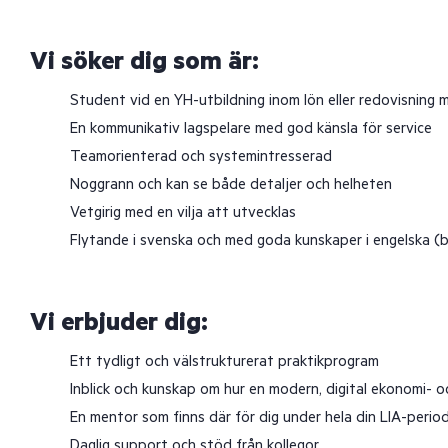
Vi söker dig som är:
Student vid en YH-utbildning inom lön eller redovisning m
En kommunikativ lagspelare med god känsla för service
Teamorienterad och systemintresserad
Noggrann och kan se både detaljer och helheten
Vetgirig med en vilja att utvecklas
Flytande i svenska och med goda kunskaper i engelska (bå
Vi erbjuder dig:
Ett tydligt och välstrukturerat praktikprogram
Inblick och kunskap om hur en modern, digital ekonomi- o
En mentor som finns där för dig under hela din LIA-perio
Daglig support och stöd från kollegor