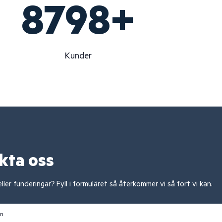
9000
+
Kunder
kta oss
ller funderingar? Fyll i formuläret så återkommer vi så fort vi kan.
mn