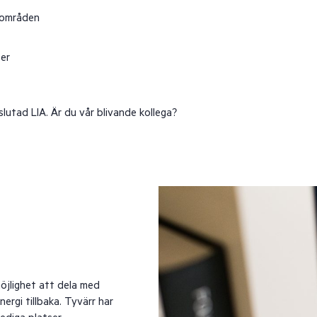
a områden
er
slutad LIA. Är du vår blivande kollega?
öjlighet att dela med
ergi tillbaka. Tyvärr har