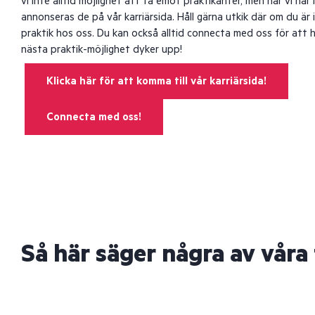
vi inte alltid möjlighet att ta emot praktikanter, men när vi har 
annonseras de på vår karriärsida. Håll gärna utkik där om du är
praktik hos oss. Du kan också alltid connecta med oss för att 
nästa praktik-möjlighet dyker upp!
Klicka här för att komma till vår karriärsida!
Connecta med oss!
Så här säger några av våra