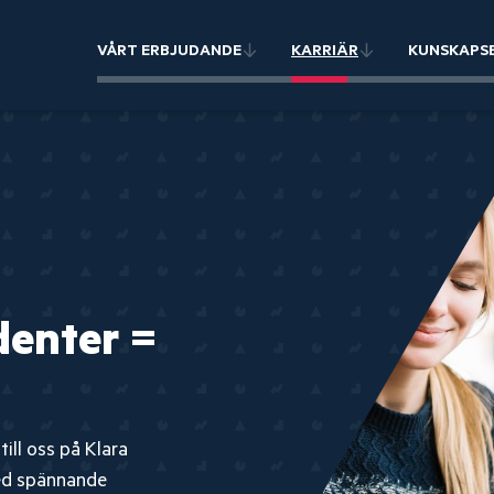
VÅRT ERBJUDANDE
KARRIÄR
KUNSKAPS
denter =
ill oss på Klara
med spännande