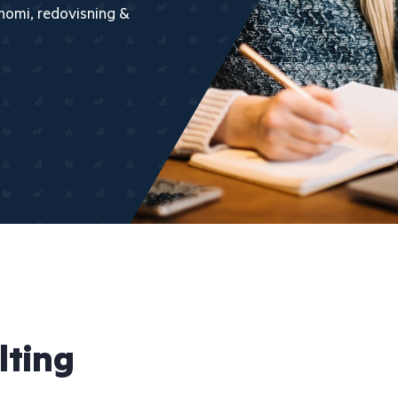
nomi, redovisning &
lting