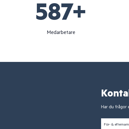
600
+
Medarbetare
Konta
Har du frågor e
För- & efterna