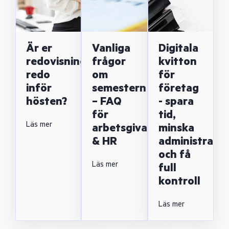
Är er
Vanliga
Digitala
redovisning
frågor
kvitton
redo
om
för
inför
semestern
företag
hösten?
– FAQ
- spara
för
tid,
Läs mer
arbetsgivare
minska
& HR
administrati
och få
Läs mer
full
kontroll
Läs mer