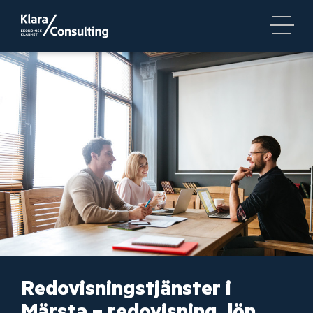
Redovisningstjänster i
Märsta – redovisning, lön