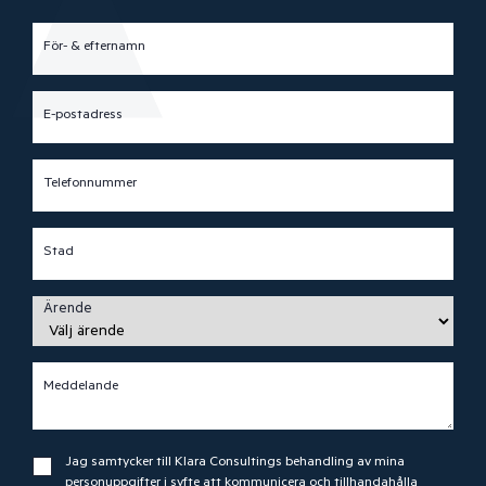
För- & efternamn
E-postadress
Telefonnummer
Stad
Ärende
Meddelande
Jag samtycker till Klara Consultings behandling av mina
personuppgifter i syfte att kommunicera och tillhandahålla