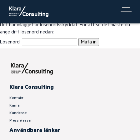
Det här inlägget är lösenordsskyddat. För att se det måste du
ange ditt lösenord nedan:
Lösenord:
Klara Consulting
Kontakt
Karriär
Kundcase
Pressreleaser
Användbara länkar