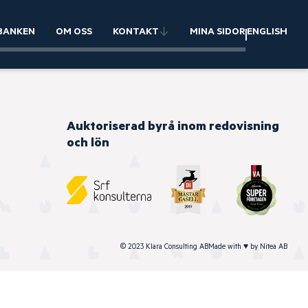
BANKEN
OM OSS
KONTAKT
MINA SIDOR
ENGLISH
Auktoriserad byrå inom redovisning
och lön
© 2023 Klara Consulting AB
Made with
♥
by
Nitea AB