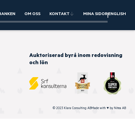
BANKEN
OM OSS
KONTAKT
MINA SIDOR
ENGLISH
Auktoriserad byrå inom redovisning
och lön
© 2023 Klara Consulting AB
Made with
♥
by
Nitea AB