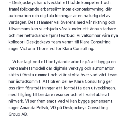
– Deskjockeys har utvecklat ett både kompetent och
framåtblickande arbetssätt inom ekonomistyrning, där
automation och digitala lösningar är en naturlig del av
vardagen. Det stämmer väl överens med vår riktning och
tillsammans kan vi erbjuda våra kunder ett ännu starkare
och mer heltäckande tjänsteutbud. Vi välkomnar våra nya
kollegor i Deskjockeys team varmt till Klara Consulting,
säger Victoria Thore, vd för Klara Consulting.
– Vi har lagt ned ett betydande arbete på att bygga en
verksamhetsmodell där digitala verktyg och automation
sätts i första rummet och vi är stolta över vad vårt team
har åstadkommit. Att bli en del av Klara Consulting ger
oss rätt förutsättningar att fortsätta den utvecklingen,
med tillgång till bredare resurser och ett väletablerat
nätverk. Vi ser fram emot vad vi kan bygga gemensamt,
säger Amanda Pellvik, VD på Deskjockeys Consulting
Group AB.