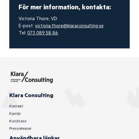
För mer information, kontakta:
Victoria Thore, VD
E-post:
victoria.thore@klaraconsulting.se
Tel:
073 089 58 86
Klara Consulting
Kontakt
Karriär
Kundcase
Pressreleaser
Användbara länkar