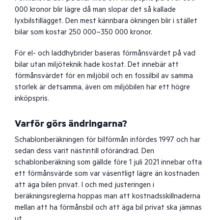
000 kronor blir lägre då man slopar det så kallade
lyxbilstillägget. Den mest kännbara ökningen blir i stället
bilar som kostar 250 000–350 000 kronor.
För el- och laddhybrider baseras förmånsvärdet på vad
bilar utan miljöteknik hade kostat. Det innebär att
förmånsvärdet för en miljöbil och en fossilbil av samma
storlek är detsamma, även om miljöbilen har ett högre
inköpspris.
Varför görs ändringarna?
Schablonberäkningen för bilförmån infördes 1997 och har
sedan dess varit nästintill oförändrad. Den
schablonberäkning som gällde före 1 juli 2021 innebar ofta
ett förmånsvärde som var väsentligt lägre än kostnaden
att äga bilen privat. I och med justeringen i
beräkningsreglerna hoppas man att kostnadsskillnaderna
mellan att ha förmånsbil och att äga bil privat ska jämnas
ut.