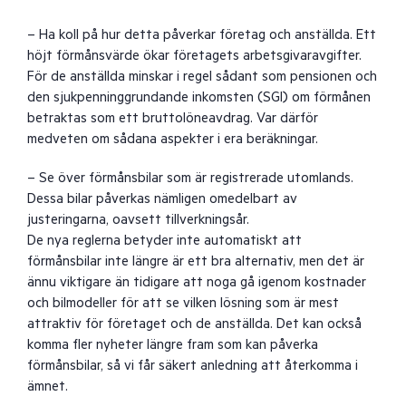
– Ha koll på hur detta påverkar företag och anställda. Ett
höjt förmånsvärde ökar företagets arbetsgivaravgifter.
För de anställda minskar i regel sådant som pensionen och
den sjukpenninggrundande inkomsten (SGI) om förmånen
betraktas som ett bruttolöneavdrag. Var därför
medveten om sådana aspekter i era beräkningar.
– Se över förmånsbilar som är registrerade utomlands.
Dessa bilar påverkas nämligen omedelbart av
justeringarna, oavsett tillverkningsår.
De nya reglerna betyder inte automatiskt att
förmånsbilar inte längre är ett bra alternativ, men det är
ännu viktigare än tidigare att noga gå igenom kostnader
och bilmodeller för att se vilken lösning som är mest
attraktiv för företaget och de anställda. Det kan också
komma fler nyheter längre fram som kan påverka
förmånsbilar, så vi får säkert anledning att återkomma i
ämnet.