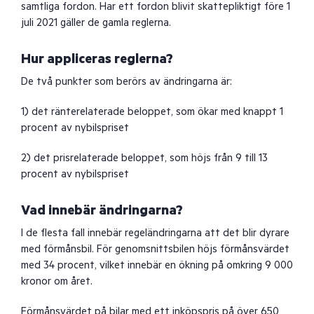
samtliga fordon. Har ett fordon blivit skattepliktigt före 1
juli 2021 gäller de gamla reglerna.
Hur appliceras reglerna?
De två punkter som berörs av ändringarna är:
1) det ränterelaterade beloppet, som ökar med knappt 1
procent av nybilspriset
2) det prisrelaterade beloppet, som höjs från 9 till 13
procent av nybilspriset
Vad innebär ändringarna?
I de flesta fall innebär regeländringarna att det blir dyrare
med förmånsbil. För genomsnittsbilen höjs förmånsvärdet
med 34 procent, vilket innebär en ökning på omkring 9 000
kronor om året.
Förmånsvärdet på bilar med ett inköpspris på över 650