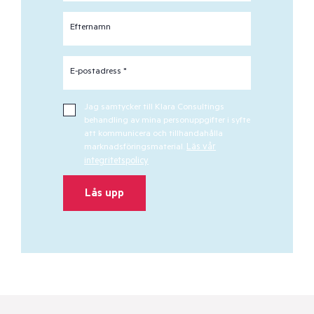
Efternamn
E-postadress *
Jag samtycker till Klara Consultings
behandling av mina personuppgifter i syfte
att kommunicera och tillhandahålla
marknadsföringsmaterial.
Läs vår
integritetspolicy
Lås upp