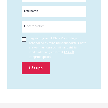
Efternamn
E-postadress *
Jag samtycker till Klara Consultings
behandling av mina personuppgifter i syfte
att kommunicera och tillhandahålla
marknadsföringsmaterial.
Läs vår
integritetspolicy
Lås upp