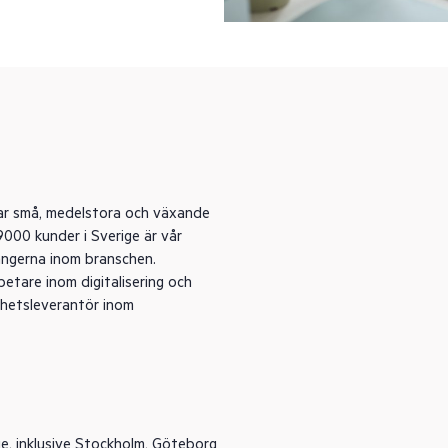
ttar små, medelstora och växande
000 kunder i Sverige är vår
langerna inom branschen.
etare inom digitalisering och
lhetsleverantör inom
e, inklusive
Stockholm
,
Göteborg