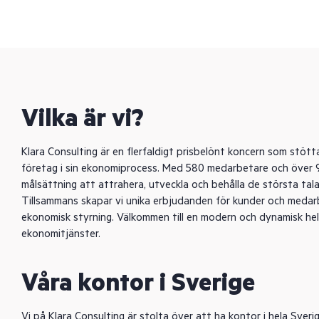
Vilka är vi?
Klara Consulting är en flerfaldigt prisbelönt koncern som stö
företag i sin ekonomiprocess. Med 580 medarbetare och över 9
målsättning att attrahera, utveckla och behålla de största ta
Tillsammans skapar vi unika erbjudanden för kunder och medarb
ekonomisk styrning. Välkommen till en modern och dynamisk he
ekonomitjänster.
Våra kontor i Sverige
Vi på Klara Consulting är stolta över att ha kontor i hela Sverig