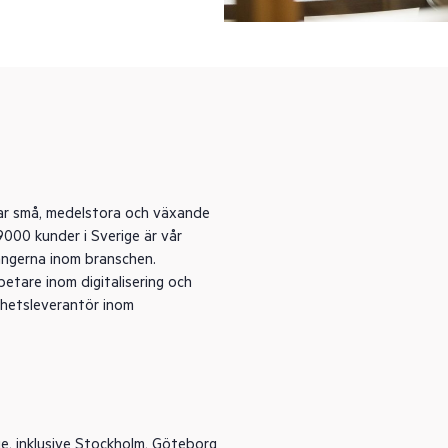
ttar små, medelstora och växande
000 kunder i Sverige är vår
langerna inom branschen.
etare inom digitalisering och
lhetsleverantör inom
e, inklusive
Stockholm
,
Göteborg