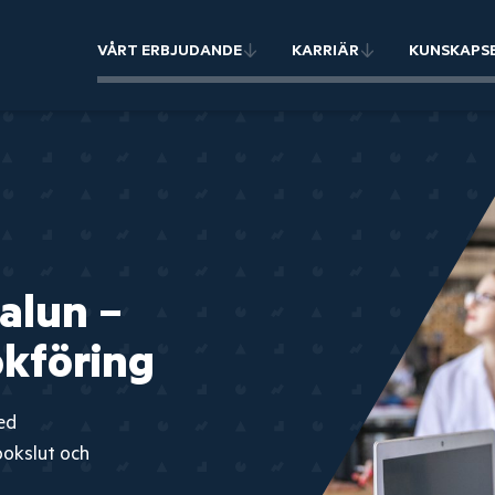
VÅRT ERBJUDANDE
KARRIÄR
KUNSKAPS
Falun –
okföring
ed
bokslut och