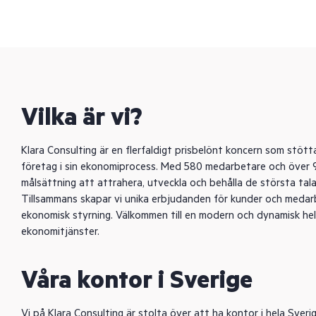
Vilka är vi?
Klara Consulting är en flerfaldigt prisbelönt koncern som stö
företag i sin ekonomiprocess. Med 580 medarbetare och över 9
målsättning att attrahera, utveckla och behålla de största ta
Tillsammans skapar vi unika erbjudanden för kunder och medarb
ekonomisk styrning. Välkommen till en modern och dynamisk he
ekonomitjänster.
Våra kontor i Sverige
Vi på Klara Consulting är stolta över att ha kontor i hela Sverig